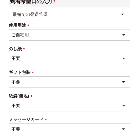
到着希望日の入力
(必
須)
使用用途
(必
須)
のし紙
(必
須)
ギフト包装
(必
須)
紙袋(無地)
(必
須)
メッセージカード
(必
須)