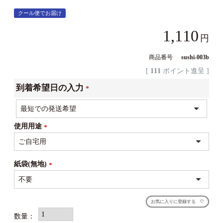
クール便でお届け
1,110
商品番号
sushi-003b
[
111
ポイント進呈 ]
到着希望日の入力
(必
須)
使用用途
(必
須)
紙袋(無地)
(必
須)
お気に入りに登録する