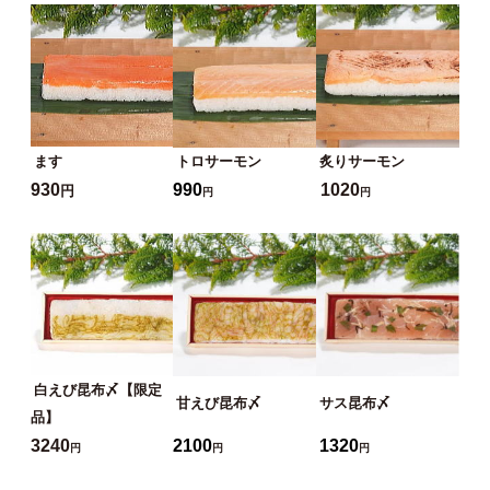
ます
トロサーモン
炙りサーモン
930
990
1020
円
円
円
白えび昆布〆【限定
甘えび昆布〆
サス昆布〆
品】
3240
2100
1320
円
円
円