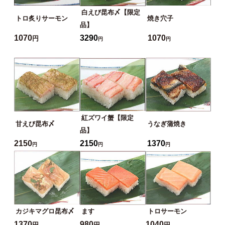
白えび昆布〆【限定
トロ炙りサーモン
焼き穴子
品】
1070
3290
1070
円
円
円
紅ズワイ蟹【限定
甘えび昆布〆
うなぎ蒲焼き
品】
2150
2150
1370
円
円
円
カジキマグロ昆布〆
ます
トロサーモン
1370
980
1040
円
円
円