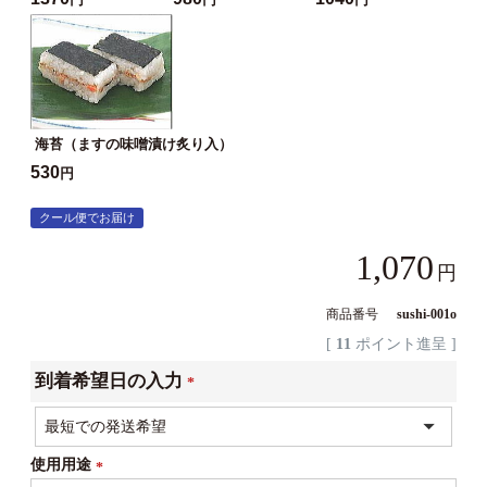
海苔（ますの味噌漬け炙り入）
530
円
クール便でお届け
1,070
商品番号
sushi-001o
[
11
ポイント進呈 ]
到着希望日の入力
(必
須)
使用用途