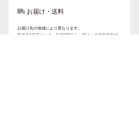
お届け・送料
お届け先の地域により異なります。
配送先1箇所につき、8,000円以上（税込）で送料無料で
す。
なお、北海道、沖縄県・離島地域へのご発送は送料無料
ラインのご注文金額をいただいた場合、送料表に記載の
金額の半額分かかります。
Read More
お支払方法
クレジットカード、代金引換、Amazon Pay、PayPay、d