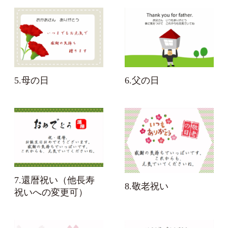
6.父の日
5.母の日
7.還暦祝い（他長寿
8.敬老祝い
祝いへの変更可）