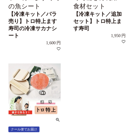
の魚シート
食材セット
【冷凍キット／バラ
【冷凍キット／追加
売り】トロ特上ます
セット】トロ特上ま
寿司の冷凍サカナシ
す寿司
ート
1,950
1,600
クール便でお届け