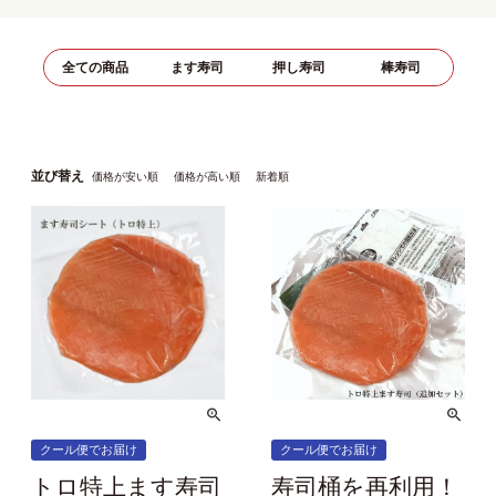
全ての商品
ます寿司
押し寿司
棒寿司
並び替え
価格が安い順
価格が高い順
新着順
クール便でお届け
クール便でお届け
トロ特上ます寿司
寿司桶を再利用！