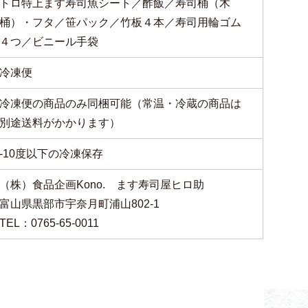
トロ特上ます寿司魚シート／酢飯／寿司桶（木
桶）・フタ／笹パック／竹板４本／寿司用輪ゴム
４つ／ビニール手袋
冷凍便
冷凍便の商品のみ同梱可能（常温・冷蔵の商品は
別途送料がかかります）
-10度以下の冷凍保存
（株）食品企画Kono. ます寿司屋ヒロ助
富山県黒部市宇奈月町浦山802-1
TEL：0765-65-0011