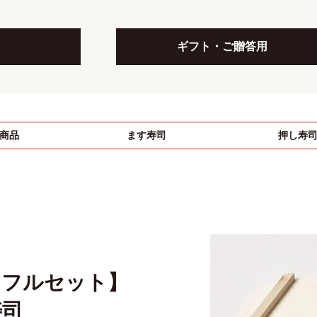
ギフト・ご贈答用
商品
ます寿司
押し寿
！
／フルセット】
寿司