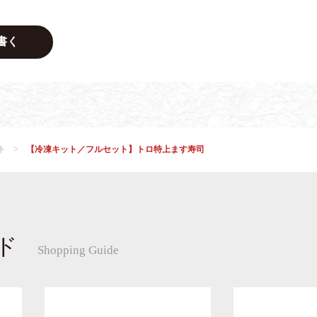
書く
ト
【冷凍キット／フルセット】トロ特上ます寿司
ド
Shopping Guide