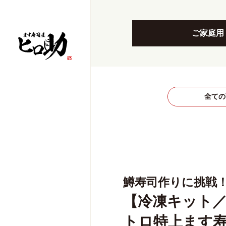
ご家庭用
全ての
鱒寿司作りに挑戦
【冷凍キット
トロ特上ます