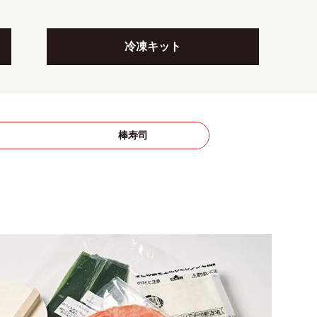
冷凍キット
司
棒寿司