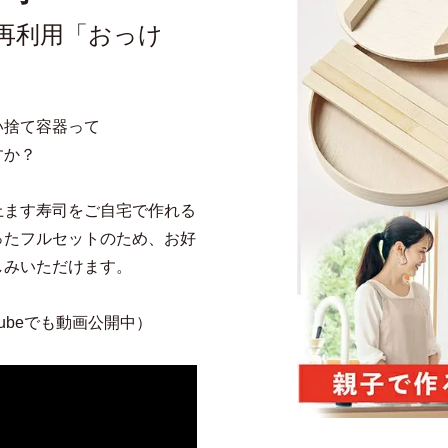
再利用「おっけ
い捨て容器って
すか？
上ます寿司をご自宅で作れる
ったフルセットのため、お好
しみいただけます。
ubeでも動画公開中）