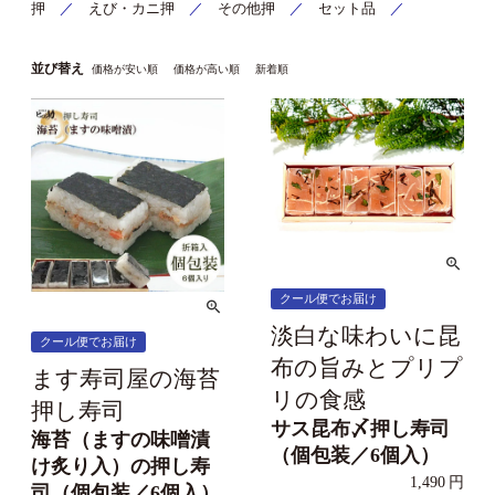
押
／
えび・カニ押
／
その他押
／
セット品
／
並び替え
価格が安い順
価格が高い順
新着順
クール便でお届け
淡白な味わいに昆
クール便でお届け
布の旨みとプリプ
ます寿司屋の海苔
リの食感
押し寿司
サス昆布〆押し寿司
海苔（ますの味噌漬
（個包装／6個入）
け炙り入）の押し寿
1,490
司（個包装／6個入）