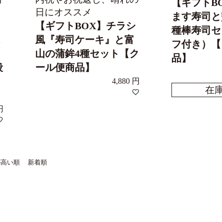
【ギフトB
日にオススメ
ます寿司と
【ギフトBOX】チラシ
種棒寿司セ
ス
風『寿司ケーキ』と富
フ付き）【
山の蒲鉾4種セット【ク
品】
段
ール便商品】
4,880
在
が高い順
新着順