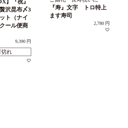
OX】『祝』
『寿』文字 トロ特上
贅沢昆布〆3
ます寿司
ット（ナイ
2,780
クール便商
9,390
庫切れ