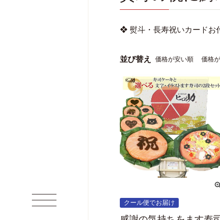
❖ 熨斗・長寿祝いカードお
並び替え
価格が安い順
価格
クール便でお届け
感謝の気持ちをます寿