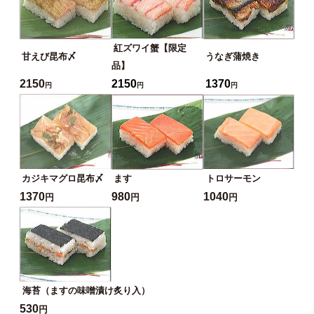
紅ズワイ蟹【限定
甘えび昆布〆
うなぎ蒲焼き
品】
2150
2150
1370
円
円
円
カジキマグロ昆布〆
ます
トロサーモン
1370
980
1040
円
円
円
海苔（ますの味噌漬け炙り入）
530
円