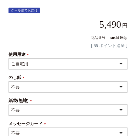
クール便でお届け
5,490
商品番号
sushi-036p
[
55
ポイント進呈 ]
使用用途
(必
須)
のし紙
(必
須)
紙袋(無地)
(必
須)
メッセージカード
(必