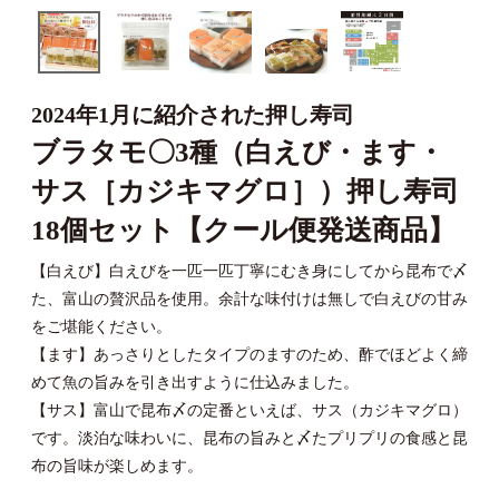
2024年1月に紹介された押し寿司
ブラタモ〇3種（白えび・ます・
サス［カジキマグロ］）押し寿司
18個セット【クール便発送商品】
【白えび】白えびを一匹一匹丁寧にむき身にしてから昆布で〆
た、富山の贅沢品を使用。余計な味付けは無しで白えびの甘み
をご堪能ください。
【ます】あっさりとしたタイプのますのため、酢でほどよく締
めて魚の旨みを引き出すように仕込みました。
【サス】富山で昆布〆の定番といえば、サス（カジキマグロ）
です。淡泊な味わいに、昆布の旨みと〆たプリプリの食感と昆
布の旨味が楽しめます。