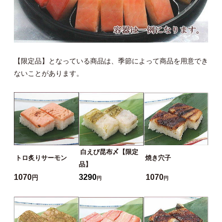
【限定品】となっている商品は、季節によって商品を用意でき
ないことがあります。
白えび昆布〆【限定
トロ炙りサーモン
焼き穴子
品】
1070
3290
1070
円
円
円