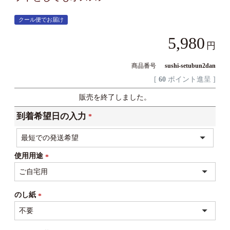
クール便でお届け
5,980
商品番号
sushi-setubun2dan
[
60
ポイント進呈 ]
販売を終了しました。
到着希望日の入力
(必
須)
使用用途
(必
須)
のし紙
(必
須)