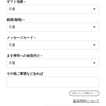
ギフト包装
(必
須)
紙袋(無地)
(必
須)
メッセージカード
(必
須)
ます寿司への金箔付け
(必
須)
その他ご要望などあれば
お気に入りに登録する
返品特約について