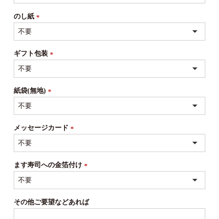
須)
のし紙
(必
須)
ギフト包装
(必
須)
紙袋(無地)
(必
須)
メッセージカード
(必
須)
ます寿司への金箔付け
(必
須)
その他ご要望などあれば