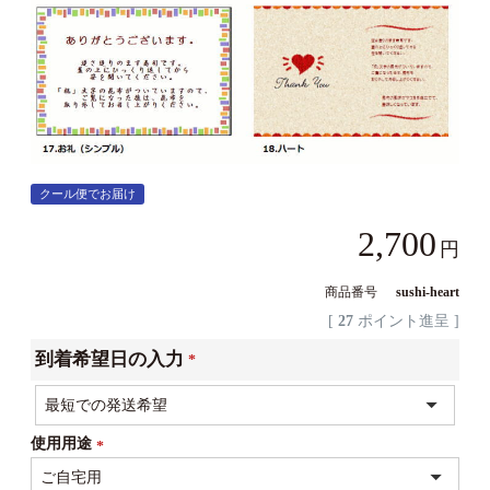
クール便でお届け
2,700
商品番号
sushi-heart
[
27
ポイント進呈 ]
到着希望日の入力
(必
須)
使用用途
(必