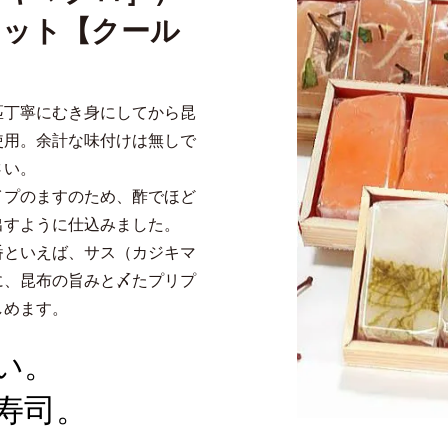
セット【クール
匹丁寧にむき身にしてから昆
使用。余計な味付けは無しで
さい。
イプのますのため、酢でほど
出すように仕込みました。
番といえば、サス（カジキマ
に、昆布の旨みと〆たプリプ
しめます。
い。
寿司。