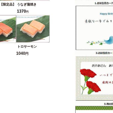
【限定品】
うなぎ蒲焼き
1370
円
トロサーモン
1040
円