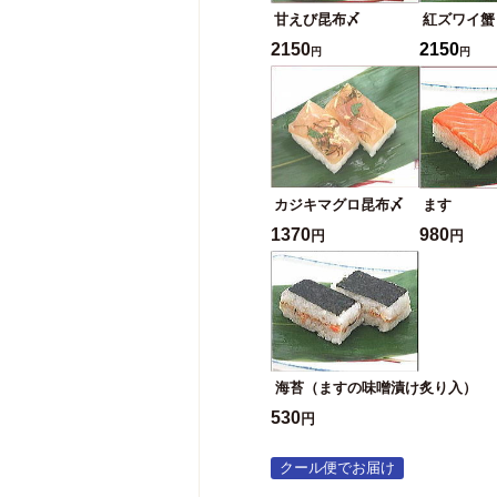
甘えび昆布〆
紅ズワイ蟹
2150
2150
円
円
カジキマグロ昆布〆
ます
1370
980
円
円
海苔（ますの味噌漬け炙り入）
530
円
クール便でお届け