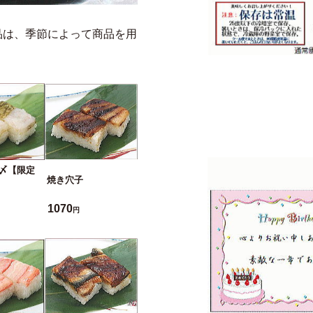
品は、季節によって商品を用
。
〆【限定
焼き穴子
1070
円