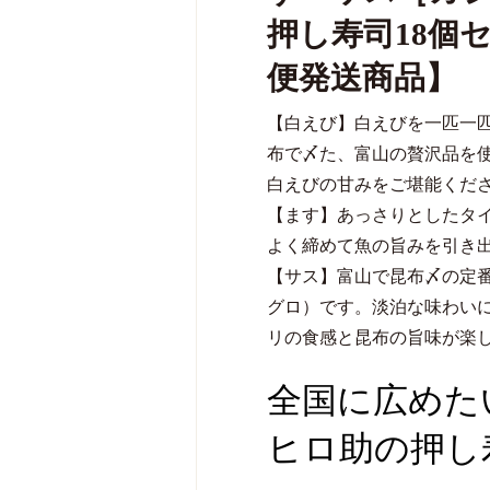
押し寿司18個
便発送商品】
【白えび】白えびを一匹一
布で〆た、富山の贅沢品を
白えびの甘みをご堪能くだ
【ます】あっさりとしたタ
よく締めて魚の旨みを引き
【サス】富山で昆布〆の定
グロ）です。淡泊な味わい
リの食感と昆布の旨味が楽
全国に広めた
ヒロ助の押し