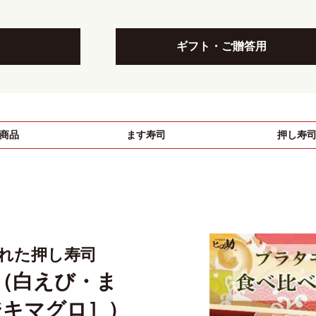
ギフト・ご贈答用
商品
ます寿司
押し寿
された押し寿司
（白えび・ま
ジキマグロ］）