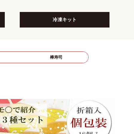
冷凍キット
司
棒寿司