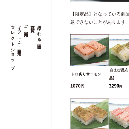
【限定品】となっている商
意できないことがあります
セレクトショップ
セレクトショップ
ギフト・ご贈答用
ギフト・ご贈答用
ご家庭用
ご家庭用
商品一覧
商品一覧
選ばれる理由
選ばれる理由
白えび昆布
トロ炙りサーモン
品】
1070
3290
円
円