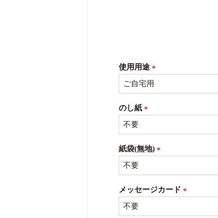
使用用途
(必
須)
のし紙
(必
須)
紙袋(無地)
(必
須)
メッセージカード
(必