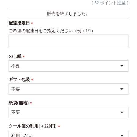
[
52
ポイント進呈 ]
販売を終了しました。
配達指定日
ご希望の配達日をご指定ください（例：1/1）
(必
須)
のし紙
(必
須)
ギフト包装
(必
須)
紙袋(無地)
(必
須)
クール便の利用(＋220円)
(必