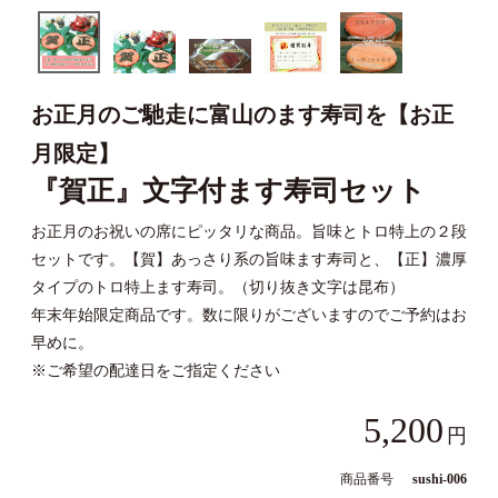
お正月のご馳走に富山のます寿司を【お正
月限定】
『賀正』文字付ます寿司セット
お正月のお祝いの席にピッタリな商品。旨味とトロ特上の２段
セットです。【賀】あっさり系の旨味ます寿司と、【正】濃厚
タイプのトロ特上ます寿司。（切り抜き文字は昆布）
年末年始限定商品です。数に限りがございますのでご予約はお
早めに。
※ご希望の配達日をご指定ください
5,200
商品番号
sushi-006