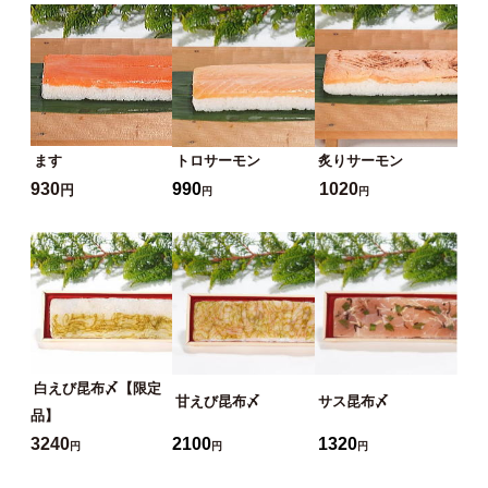
ます
トロサーモン
炙りサーモン
930
990
1020
円
円
円
白えび昆布〆【限定
甘えび昆布〆
サス昆布〆
品】
3240
2100
1320
円
円
円