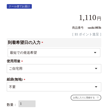
クール便でお届け
1,110
商品番号
sushi-003b
[
11
ポイント進呈 ]
到着希望日の入力
(必
須)
使用用途
(必
須)
紙袋(無地)
(必
須)
お気に入りに登録する