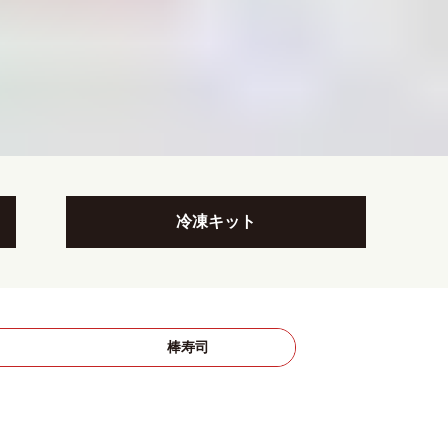
冷凍キット
司
棒寿司