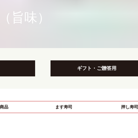
（旨味）
ギフト・ご贈答用
商品
ます寿司
押し寿