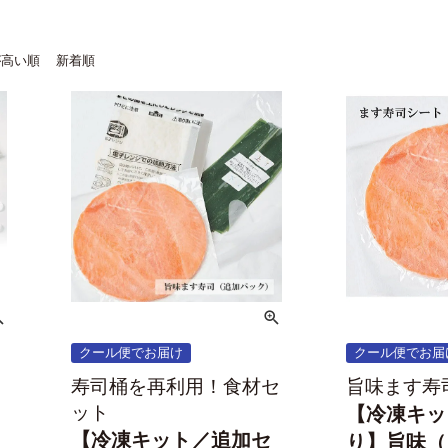
が高い順
新着順
クール便でお届け
クール便でお届
寿司桶を再利用！食材セ
旨味ます寿
ット
【冷凍キッ
【冷凍キット／追加セ
り】旨味（