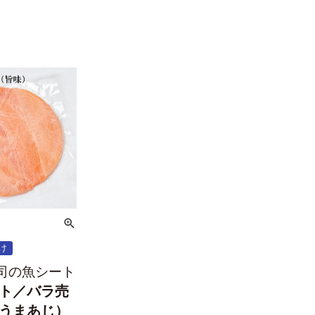
け
司の魚シート
ト／バラ売
うまあじ）