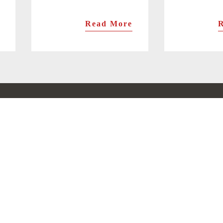
Read More
棒寿司
ます棒寿司
トロサーモン棒寿司
炙りサーモン棒寿司
白エビ昆布〆棒寿司
甘海老昆布〆棒寿司
サス昆布〆棒寿司