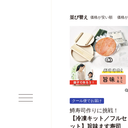
並び替え
価格が安い順
価格
クール便でお届け
鱒寿司作りに挑戦！
【冷凍キット／フルセ
ット】旨味ます寿司