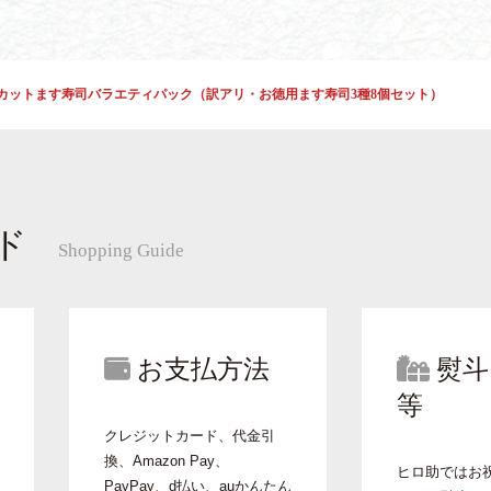
カットます寿司バラエティパック（訳アリ・お徳用ます寿司3種8個セット）
ド
Shopping Guide
お支払方法
熨斗
等
クレジットカード、代金引
換、Amazon Pay、
ヒロ助ではお
PayPay、d払い、auかんたん