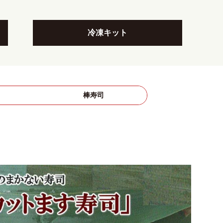
冷凍キット
司
棒寿司