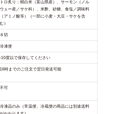
トロ炙り：精白米（富山県産）、サーモン（ノル
ウェー産／サケ科）、米酢、砂糖、食塩／調味料
（アミノ酸等）（一部に小麦・大豆・サケを含
む）
８切
冷凍便
-10度以で保存してください
16時までのご注文で翌日発送可能
不可
冷凍品のみ（常温便、冷蔵便の商品には別途送料
がかかります）