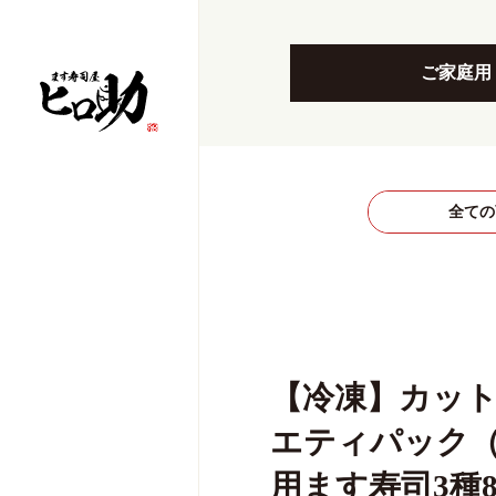
ご家庭用
全ての
【冷凍】カッ
エティパック
用ます寿司3種