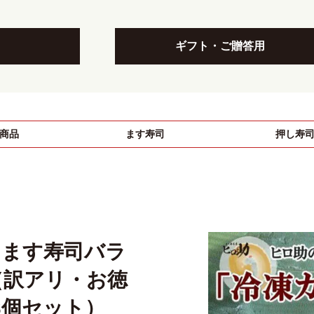
ギフト・ご贈答用
商品
ます寿司
押し寿
トます寿司バラ
（訳アリ・お徳
8個セット）