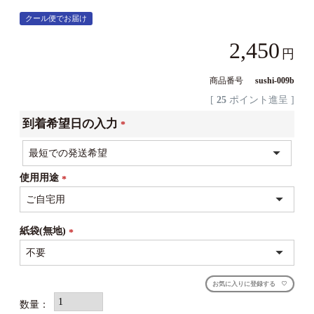
クール便でお届け
2,450
商品番号
sushi-009b
[
25
ポイント進呈 ]
到着希望日の入力
(必
須)
使用用途
(必
須)
紙袋(無地)
(必
須)
お気に入りに登録する