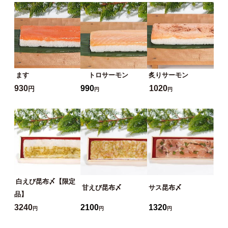
ます
トロサーモン
炙りサーモン
930
990
1020
円
円
円
白えび昆布〆【限定
甘えび昆布〆
サス昆布〆
品】
3240
2100
1320
円
円
円