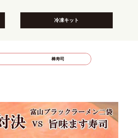
冷凍キット
司
棒寿司