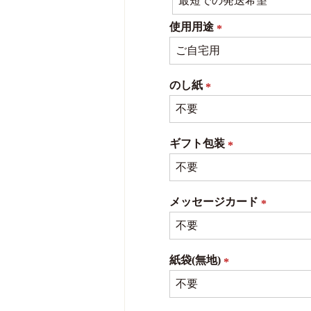
須)
使用用途
(必
須)
のし紙
(必
須)
ギフト包装
(必
須)
メッセージカード
(必
須)
紙袋(無地)
(必
須)