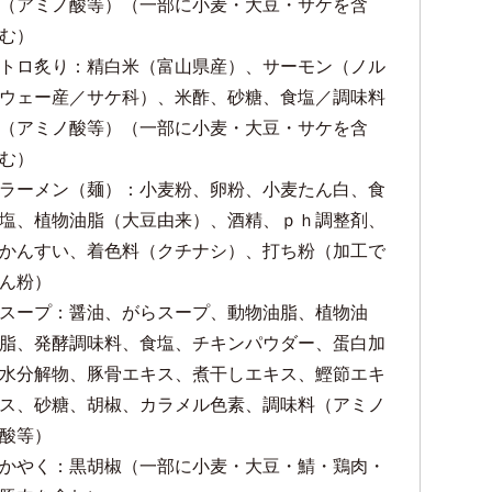
（アミノ酸等）（一部に小麦・大豆・サケを含
む）
トロ炙り：精白米（富山県産）、サーモン（ノル
ウェー産／サケ科）、米酢、砂糖、食塩／調味料
（アミノ酸等）（一部に小麦・大豆・サケを含
む）
ラーメン（麺）：小麦粉、卵粉、小麦たん白、食
塩、植物油脂（大豆由来）、酒精、ｐｈ調整剤、
かんすい、着色料（クチナシ）、打ち粉（加工で
ん粉）
スープ：醤油、がらスープ、動物油脂、植物油
脂、発酵調味料、食塩、チキンパウダー、蛋白加
水分解物、豚骨エキス、煮干しエキス、鰹節エキ
ス、砂糖、胡椒、カラメル色素、調味料（アミノ
酸等）
かやく：黒胡椒（一部に小麦・大豆・鯖・鶏肉・