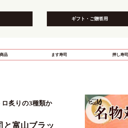
ギフト・ご贈答用
商品
ます寿司
押し寿
トロ炙りの3種類か
司と富山ブラッ