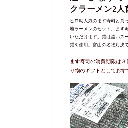
クラーメン2人
ヒロ助人気のます寿司と真
地ラーメンのセット。ます
いただけます。麺は濃いス
麺を使用。富山の名物対決
ます寿司の消費期限は３
り物のギフトとしておす