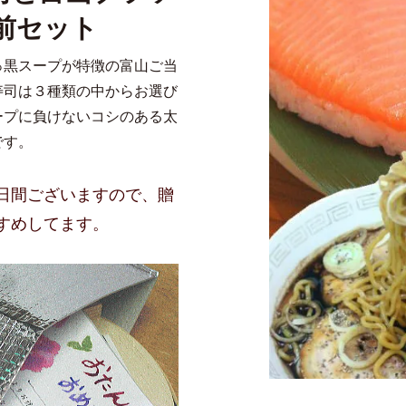
前セット
っ黒スープが特徴の富山ご当
寿司は３種類の中からお選び
ープに負けないコシのある太
です。
日間ございますので、贈
すめしてます。