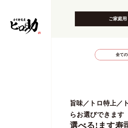
ご家庭用
全ての
旨味／トロ特上／
らお選びできます
選べる!ます寿