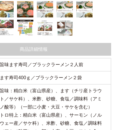
商品詳細情報
旨味ます寿司／ブラックラーメン２人前
ます寿司400ｇ／ブラックラーメン２袋
旨味：精白米（富山県産）、ます（チリ産トラウ
ト／サケ科）、米酢、砂糖、食塩／調味料（アミ
ノ酸等）（一部に小麦・大豆・サケを含む）
トロ特上：精白米（富山県産）、サーモン（ノル
ウェー産／サケ科）、米酢、砂糖、食塩／調味料