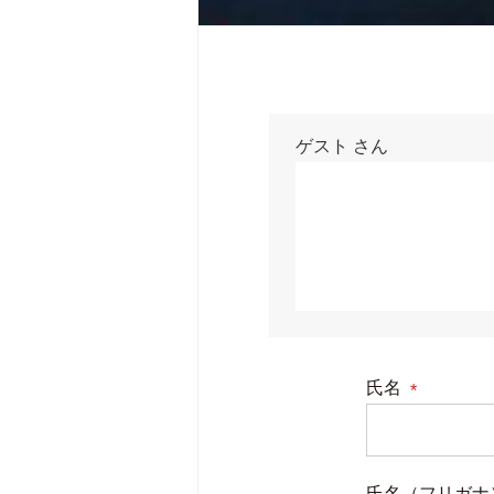
ゲスト
さん
氏名
(必
須)
氏名（フリガナ