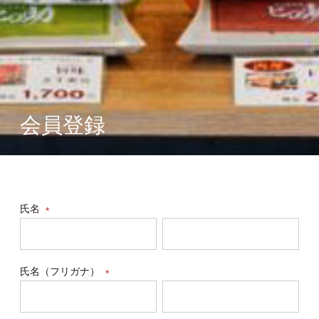
会員登録
氏名
(必
須)
氏名（フリガナ）
(必
須)