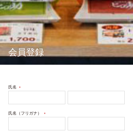
会員登録
氏名
(必
須)
氏名（フリガナ）
(必
須)