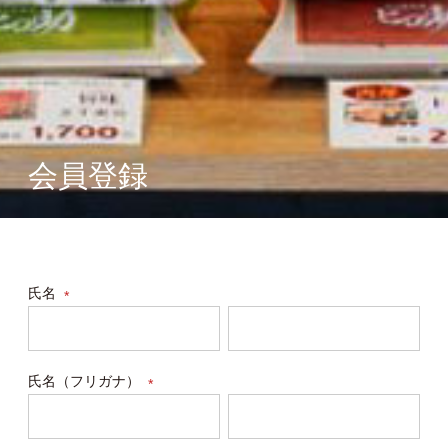
会員登録
氏名
(必
須)
氏名（フリガナ）
(必
須)