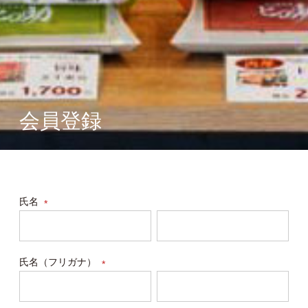
会員登録
氏名
(必
須)
氏名（フリガナ）
(必
須)