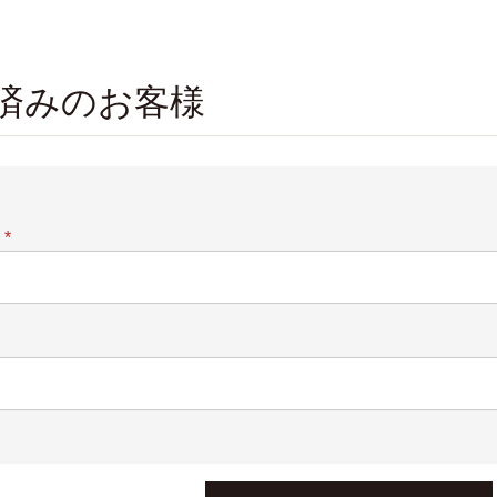
済みのお客様
(必
須)