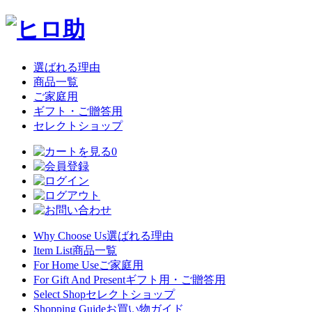
選ばれる理由
商品一覧
ご家庭用
ギフト・ご贈答用
セレクトショップ
0
Why Choose Us
選ばれる理由
Item List
商品一覧
For Home Use
ご家庭用
For Gift And Present
ギフト用・ご贈答用
Select Shop
セレクトショップ
Shopping Guide
お買い物ガイド