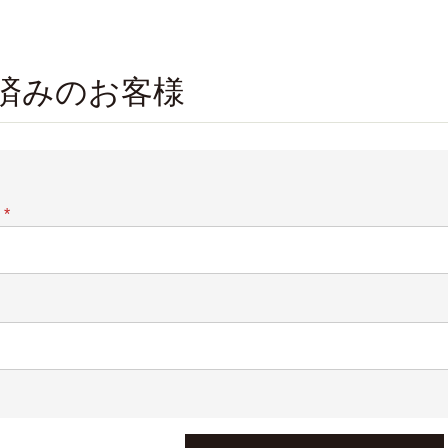
済みのお客様
(必
須)