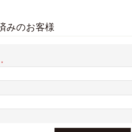
済みのお客様
(必
須)