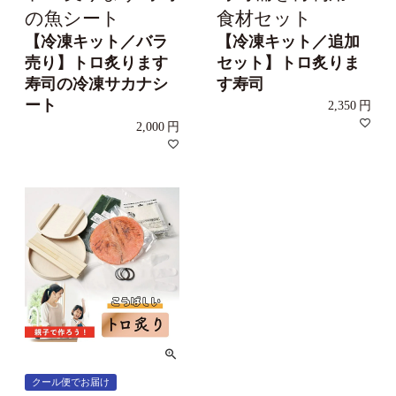
の魚シート
食材セット
【冷凍キット／バラ
【冷凍キット／追加
売り】トロ炙ります
セット】トロ炙りま
寿司の冷凍サカナシ
す寿司
ート
2,350
2,000
クール便でお届け