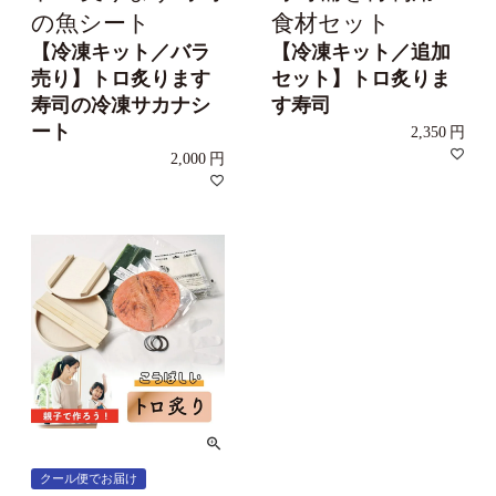
の魚シート
食材セット
【冷凍キット／バラ
【冷凍キット／追加
売り】トロ炙ります
セット】トロ炙りま
寿司の冷凍サカナシ
す寿司
ート
2,350
2,000
クール便でお届け