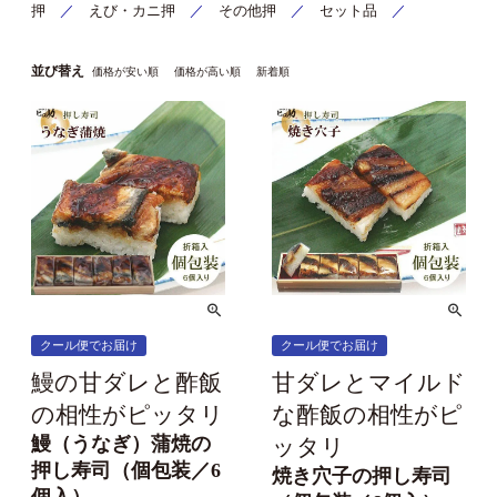
押
／
えび・カニ押
／
その他押
／
セット品
／
並び替え
価格が安い順
価格が高い順
新着順
クール便でお届け
クール便でお届け
鰻の甘ダレと酢飯
甘ダレとマイルド
の相性がピッタリ
な酢飯の相性がピ
鰻（うなぎ）蒲焼の
ッタリ
押し寿司（個包装／6
焼き穴子の押し寿司