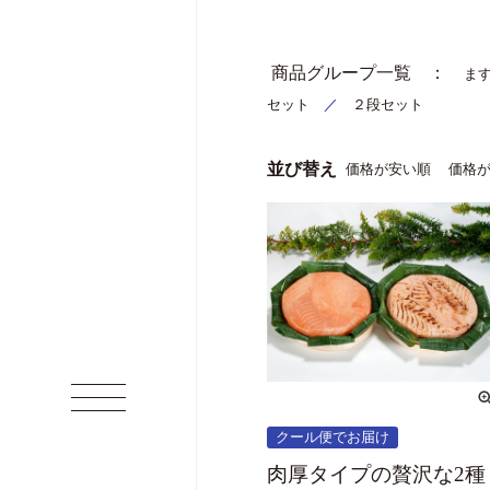
商品グループ一覧 ：
ま
セット
／
２段セット
並び替え
価格が安い順
価格
クール便でお届け
肉厚タイプの贅沢な2種