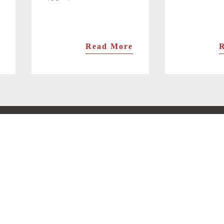
Read More
棒寿司
ます棒寿司
トロサーモン棒寿司
炙りサーモン棒寿司
白エビ昆布〆棒寿司
甘海老昆布〆棒寿司