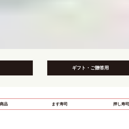
ギフト・ご贈答用
商品
ます寿司
押し寿