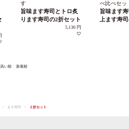
す
べ比べセッ
旨味ます寿司とトロ炙
旨味ます寿
セ
ります寿司の2折セット
上ます寿司
5,130
が高い順
新着順
ます寿司
２折セット