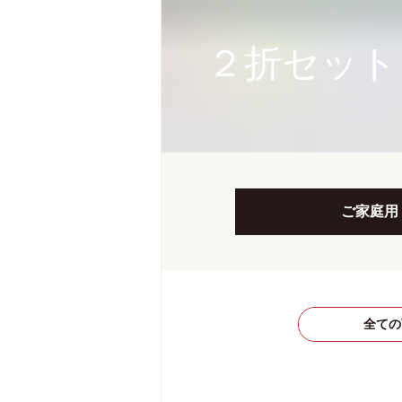
２折セット
ご家庭用
全ての