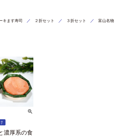
ーキます寿司
／
２折セット
／
３折セット
／
富山名物
け
と濃厚系の食