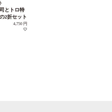
ト
司とトロ特
の2折セット
4,750