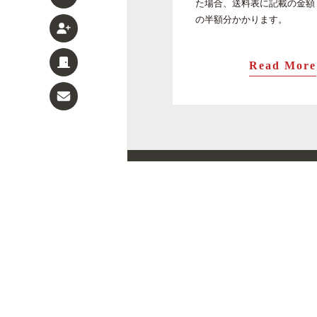
た場合、送料表に記載の金額
の半額分かかります。
Read More
ます寿司
旨味ます寿司
トロ特上ます寿司
トロ炙ります寿司
祝 トロ特上ます寿司