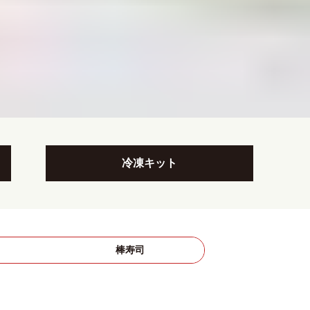
冷凍キット
司
棒寿司